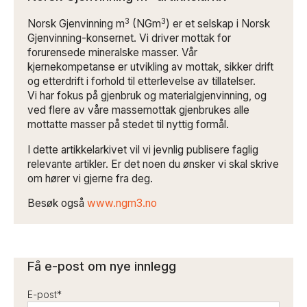
3
3
Norsk Gjenvinning m
(NGm
) er et selskap i Norsk
Gjenvinning-konsernet. Vi driver mottak for
forurensede mineralske masser. Vår
kjernekompetanse er utvikling av mottak, sikker drift
og etterdrift i forhold til etterlevelse av tillatelser.
Vi har fokus på gjenbruk og materialgjenvinning, og
ved flere av våre massemottak gjenbrukes alle
mottatte masser på stedet til nyttig formål.
I dette artikkelarkivet vil vi jevnlig publisere faglig
relevante artikler. Er det noen du ønsker vi skal skrive
om hører vi gjerne fra deg.
Besøk også
www.ngm3.no
Få e-post om nye innlegg
E-post
*